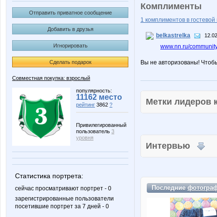
Комплименты
Отправить приватное сообщение
1 комплиментов в гостевой 
Добавить в друзья
belkastrelka
12.02
Игнорировать
www.nn.ru/community
Сделать подарок
Вы не авторизованы! Чтоб
Совместная покупка: взрослый
популярность:
11162 место
Метки лидеров
рейтинг
3862
?
Привилегированный
пользователь
3
уровня
Интервью
Статистика портрета:
Последние
фотогра
сейчас просматривают портрет - 0
зарегистрированные пользователи
посетившие портрет за 7 дней - 0